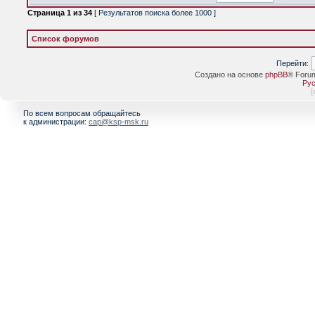
Страница
1
из
34
[ Результатов поиска более 1000 ]
Список форумов
Перейти:
Создано на основе
phpBB
® Foru
Рус
[
По всем вопросам обращайтесь
к администрации:
cap@ksp-msk.ru