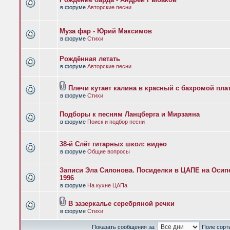
в форуме
Авторские песни
Муза фар - Юрий Максимов
в форуме
Стихи
Рождённая летать
в форуме
Авторские песни
Плечи кутает калина в красный с бахромой пла
в форуме
Стихи
Подборы к песням Ланцберга и Мирзаяна
в форуме
Поиск и подбор песни
38-й Слёт гитарных школ: видео
в форуме
Общие вопросы
Записи Эла Силонова. Посиделки в ЦАПЕ на Осипе
1996
в форуме
На кухне ЦАПа
В зазеркалье серебряной речки
в форуме
Стихи
Показать сообщения за:
Поле сорт