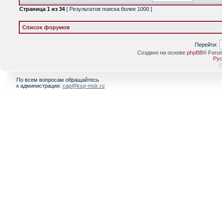
Страница
1
из
34
[ Результатов поиска более 1000 ]
Список форумов
Перейти:
Создано на основе
phpBB
® Foru
Рус
[
По всем вопросам обращайтесь
к администрации:
cap@ksp-msk.ru