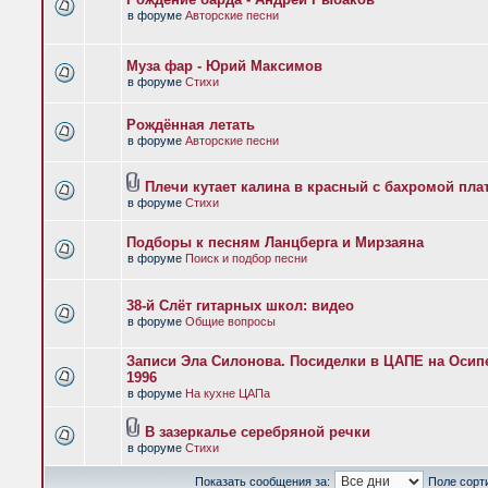
в форуме
Авторские песни
Муза фар - Юрий Максимов
в форуме
Стихи
Рождённая летать
в форуме
Авторские песни
Плечи кутает калина в красный с бахромой пла
в форуме
Стихи
Подборы к песням Ланцберга и Мирзаяна
в форуме
Поиск и подбор песни
38-й Слёт гитарных школ: видео
в форуме
Общие вопросы
Записи Эла Силонова. Посиделки в ЦАПЕ на Осипе
1996
в форуме
На кухне ЦАПа
В зазеркалье серебряной речки
в форуме
Стихи
Показать сообщения за:
Поле сорт