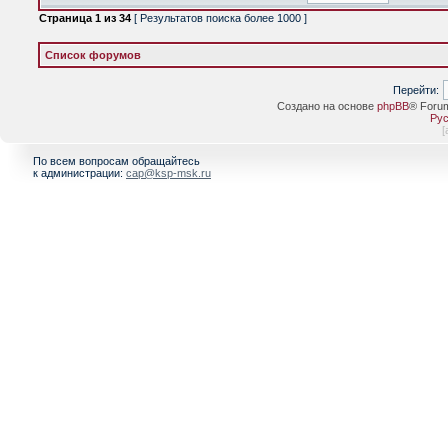
Страница
1
из
34
[ Результатов поиска более 1000 ]
Список форумов
Перейти:
Создано на основе
phpBB
® Foru
Рус
[
По всем вопросам обращайтесь
к администрации:
cap@ksp-msk.ru