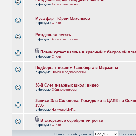
в форуме
Авторские песни
Муза фар - Юрий Максимов
в форуме
Стихи
Рождённая летать
в форуме
Авторские песни
Плечи кутает калина в красный с бахромой пла
в форуме
Стихи
Подборы к песням Ланцберга и Мирзаяна
в форуме
Поиск и подбор песни
38-й Слёт гитарных школ: видео
в форуме
Общие вопросы
Записи Эла Силонова. Посиделки в ЦАПЕ на Осипе
1996
в форуме
На кухне ЦАПа
В зазеркалье серебряной речки
в форуме
Стихи
Показать сообщения за:
Поле сорт