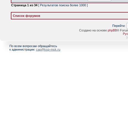
Страница
1
из
34
[ Результатов поиска более 1000 ]
Список форумов
Перейти:
Создано на основе
phpBB
® Foru
Рус
[
По всем вопросам обращайтесь
к администрации:
cap@ksp-msk.ru