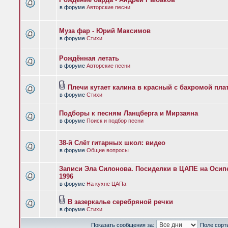
в форуме
Авторские песни
Муза фар - Юрий Максимов
в форуме
Стихи
Рождённая летать
в форуме
Авторские песни
Плечи кутает калина в красный с бахромой пла
в форуме
Стихи
Подборы к песням Ланцберга и Мирзаяна
в форуме
Поиск и подбор песни
38-й Слёт гитарных школ: видео
в форуме
Общие вопросы
Записи Эла Силонова. Посиделки в ЦАПЕ на Осипе
1996
в форуме
На кухне ЦАПа
В зазеркалье серебряной речки
в форуме
Стихи
Показать сообщения за:
Поле сорт