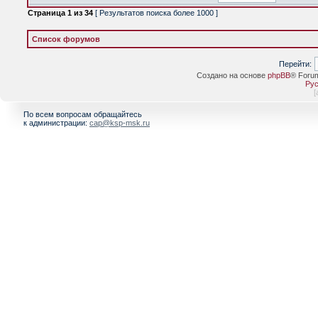
Страница
1
из
34
[ Результатов поиска более 1000 ]
Список форумов
Перейти:
Создано на основе
phpBB
® Foru
Рус
[
По всем вопросам обращайтесь
к администрации:
cap@ksp-msk.ru