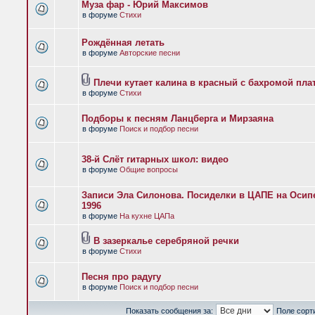
Муза фар - Юрий Максимов
в форуме
Стихи
Рождённая летать
в форуме
Авторские песни
Плечи кутает калина в красный с бахромой пла
в форуме
Стихи
Подборы к песням Ланцберга и Мирзаяна
в форуме
Поиск и подбор песни
38-й Слёт гитарных школ: видео
в форуме
Общие вопросы
Записи Эла Силонова. Посиделки в ЦАПЕ на Осипе
1996
в форуме
На кухне ЦАПа
В зазеркалье серебряной речки
в форуме
Стихи
Песня про радугу
в форуме
Поиск и подбор песни
Показать сообщения за:
Поле сорт