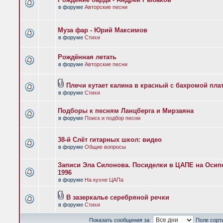
в форуме
Авторские песни
Муза фар - Юрий Максимов
в форуме
Стихи
Рождённая летать
в форуме
Авторские песни
Плечи кутает калина в красный с бахромой пла
в форуме
Стихи
Подборы к песням Ланцберга и Мирзаяна
в форуме
Поиск и подбор песни
38-й Слёт гитарных школ: видео
в форуме
Общие вопросы
Записи Эла Силонова. Посиделки в ЦАПЕ на Осипе
1996
в форуме
На кухне ЦАПа
В зазеркалье серебряной речки
в форуме
Стихи
Показать сообщения за:
Поле сорт