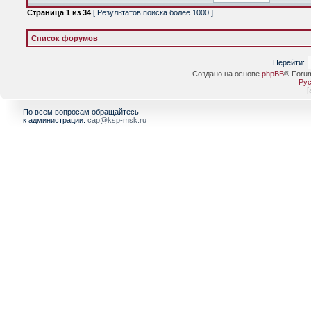
Страница
1
из
34
[ Результатов поиска более 1000 ]
Список форумов
Перейти:
Создано на основе
phpBB
® Foru
Рус
[
По всем вопросам обращайтесь
к администрации:
cap@ksp-msk.ru