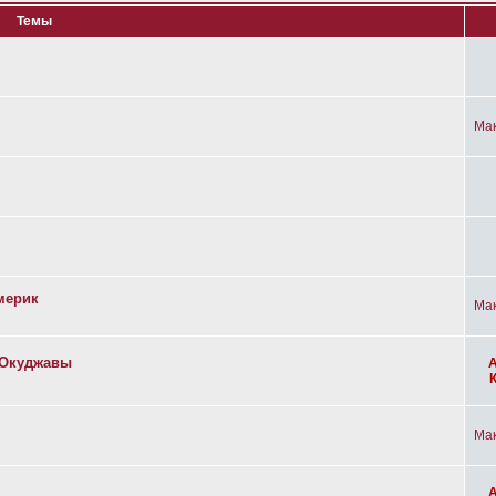
Темы
Ма
мерик
Ма
а Окуджавы
Ма