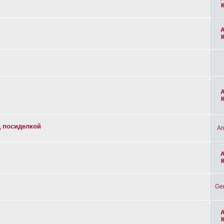
д посиделкой
An
Ge