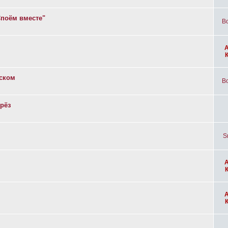
Споём вместе"
Bo
вском
Bo
рёз
S