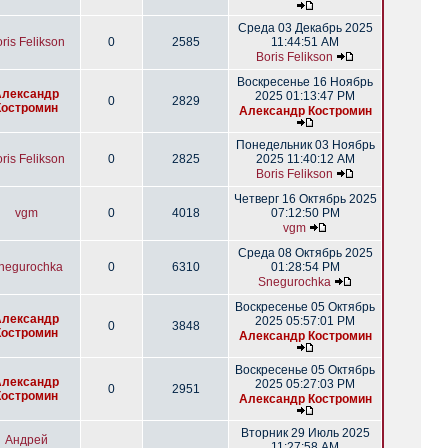
Среда 03 Декабрь 2025
ris Felikson
0
2585
11:44:51 AM
Boris Felikson
Воскресенье 16 Ноябрь
Александр
2025 01:13:47 PM
0
2829
Костромин
Александр Костромин
Понедельник 03 Ноябрь
ris Felikson
0
2825
2025 11:40:12 AM
Boris Felikson
Четверг 16 Октябрь 2025
vgm
0
4018
07:12:50 PM
vgm
Среда 08 Октябрь 2025
negurochka
0
6310
01:28:54 PM
Snegurochka
Воскресенье 05 Октябрь
Александр
2025 05:57:01 PM
0
3848
Костромин
Александр Костромин
Воскресенье 05 Октябрь
Александр
2025 05:27:03 PM
0
2951
Костромин
Александр Костромин
Вторник 29 Июль 2025
Андрей
11:27:58 AM