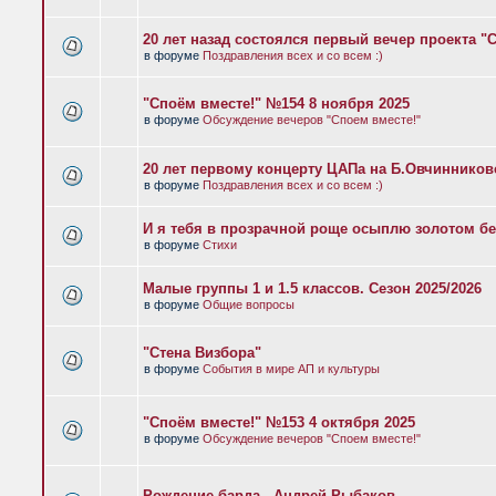
20 лет назад состоялся первый вечер проекта "
в форуме
Поздравления всех и со всем :)
"Споём вместе!" №154 8 ноября 2025
в форуме
Обсуждение вечеров "Споем вместе!"
20 лет первому концерту ЦАПа на Б.Овчиннико
в форуме
Поздравления всех и со всем :)
И я тебя в прозрачной роще осыплю золотом бе
в форуме
Стихи
Малые группы 1 и 1.5 классов. Сезон 2025/2026
в форуме
Общие вопросы
"Стена Визбора"
в форуме
События в мире АП и культуры
"Споём вместе!" №153 4 октября 2025
в форуме
Обсуждение вечеров "Споем вместе!"
Рождение барда - Андрей Рыбаков