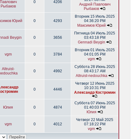
Павлович
0
4206
Андрей Павлович
Рыбаков
Рыбаков
Вторник 15 Июль 2025
ксимов Юрий
0
4293
04:36:20 PM
Максимов Юрий
Пятница 04 Июль 2025
nnadi Beygin
0
3656
03:43:18 PM
Gennadi Beygin
Вторник 01 Июль 2025
vgm
0
3784
04:01:05 PM
vgm
Суббота 28 Июнь 2025
Altruist-
0
4992
08:43:17 AM
nedouchka
Altruist-nedouchka
Четверг 12 Июнь 2025
Александр
10:10:31 PM
0
4446
Костромин
Александр Костромин
Суббота 07 Июнь 2025
Юлия
0
4874
01:40:03 PM
Юлия
Четверг 22 Май 2025
vgm
0
4012
07:18:22 PM
vgm