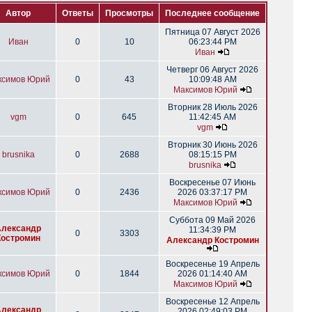
Автор
Ответы
Просмотры
Последнее сообщение
Пятница 07 Август 2026
Иван
0
10
06:23:44 PM
Иван
Четверг 06 Август 2026
ксимов Юрий
0
43
10:09:48 AM
Максимов Юрий
Вторник 28 Июль 2026
vgm
0
645
11:42:45 AM
vgm
Вторник 30 Июнь 2026
brusnika
0
2688
08:15:15 PM
brusnika
Воскресенье 07 Июнь
ксимов Юрий
0
2436
2026 03:37:17 PM
Максимов Юрий
Суббота 09 Май 2026
Александр
11:34:39 PM
0
3303
Костромин
Александр Костромин
Воскресенье 19 Апрель
ксимов Юрий
0
1844
2026 01:14:40 AM
Максимов Юрий
Воскресенье 12 Апрель
Александр
2026 02:49:03 PM