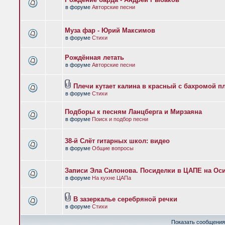
в форуме
Авторские песни
Муза фар - Юрий Максимов
в форуме
Стихи
Рождённая летать
в форуме
Авторские песни
Плечи кутает калина в красный с бахромой п
в форуме
Стихи
Подборы к песням Ланцберга и Мирзаяна
в форуме
Поиск и подбор песни
38-й Слёт гитарных школ: видео
в форуме
Общие вопросы
Записи Эла Силонова. Посиделки в ЦАПЕ на Оси
в форуме
На кухне ЦАПа
В зазеркалье серебряной речки
в форуме
Стихи
Показать сообщения