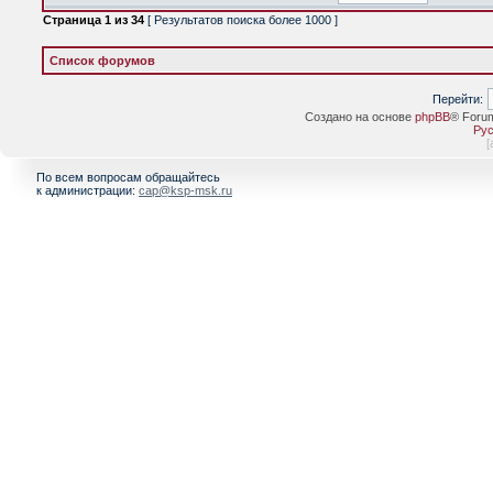
Страница
1
из
34
[ Результатов поиска более 1000 ]
Список форумов
Перейти:
Создано на основе
phpBB
® Foru
Рус
[
По всем вопросам обращайтесь
к администрации:
cap@ksp-msk.ru