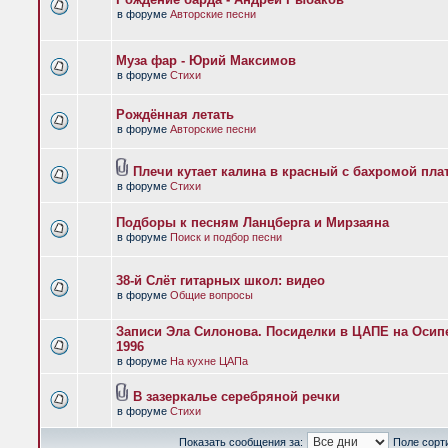
в форуме
Авторские песни
Муза фар - Юрий Максимов
в форуме
Стихи
Рождённая летать
в форуме
Авторские песни
Плечи кутает калина в красный с бахромой пла
в форуме
Стихи
Подборы к песням Ланцберга и Мирзаяна
в форуме
Поиск и подбор песни
38-й Слёт гитарных школ: видео
в форуме
Общие вопросы
Записи Эла Силонова. Посиделки в ЦАПЕ на Осипе
1996
в форуме
На кухне ЦАПа
В зазеркалье серебряной речки
в форуме
Стихи
Показать сообщения за:
Поле сорт