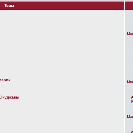
Темы
Ма
мерик
Ма
а Окуджавы
Ма