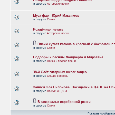
в форуме
Авторские песни
Муза фар - Юрий Максимов
в форуме
Стихи
Рождённая летать
в форуме
Авторские песни
Плечи кутает калина в красный с бахромой п
в форуме
Стихи
Подборы к песням Ланцберга и Мирзаяна
в форуме
Поиск и подбор песни
38-й Слёт гитарных школ: видео
в форуме
Общие вопросы
Записи Эла Силонова. Посиделки в ЦАПЕ на Оси
в форуме
На кухне ЦАПа
В зазеркалье серебряной речки
в форуме
Стихи
Показать сообщения