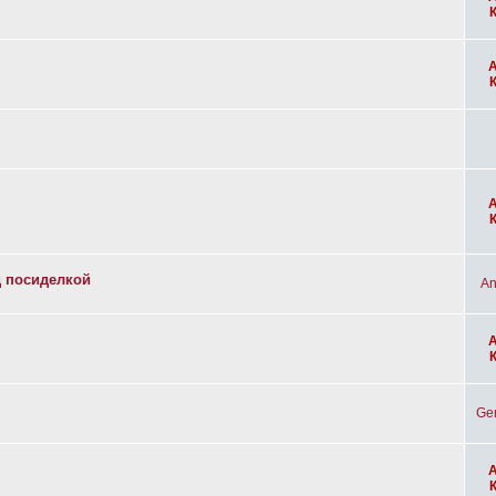
д посиделкой
An
Ge