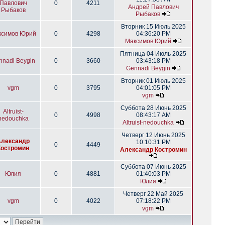
Павлович
0
4211
Андрей Павлович
Рыбаков
Рыбаков
Вторник 15 Июль 2025
ксимов Юрий
0
4298
04:36:20 PM
Максимов Юрий
Пятница 04 Июль 2025
nnadi Beygin
0
3660
03:43:18 PM
Gennadi Beygin
Вторник 01 Июль 2025
vgm
0
3795
04:01:05 PM
vgm
Суббота 28 Июнь 2025
Altruist-
0
4998
08:43:17 AM
nedouchka
Altruist-nedouchka
Четверг 12 Июнь 2025
Александр
10:10:31 PM
0
4449
Костромин
Александр Костромин
Суббота 07 Июнь 2025
Юлия
0
4881
01:40:03 PM
Юлия
Четверг 22 Май 2025
vgm
0
4022
07:18:22 PM
vgm