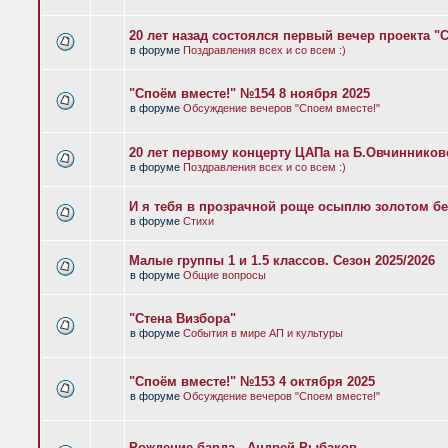
20 лет назад состоялся первый вечер проекта "
в форуме
Поздравления всех и со всем :)
"Споём вместе!" №154 8 ноября 2025
в форуме
Обсуждение вечеров "Споем вместе!"
20 лет первому концерту ЦАПа на Б.Овчиннико
в форуме
Поздравления всех и со всем :)
И я тебя в прозрачной роще осыплю золотом бе
в форуме
Стихи
Малые группы 1 и 1.5 классов. Сезон 2025/2026
в форуме
Общие вопросы
"Стена Визбора"
в форуме
События в мире АП и культуры
"Споём вместе!" №153 4 октября 2025
в форуме
Обсуждение вечеров "Споем вместе!"
Рождение барда - Андрей Рыбаков