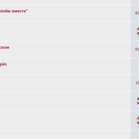
Споём вместе"
Bo
вском
Bo
рёз
S