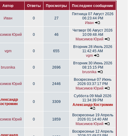
Автор
Ответы
Просмотры
Последнее сообщение
Пятница 07 Август 2026
Иван
0
27
06:23:44 PM
Иван
Четверг 06 Август 2026
ксимов Юрий
0
46
10:09:48 AM
Максимов Юрий
Вторник 28 Июль 2026
vgm
0
655
11:42:45 AM
vgm
Вторник 30 Июнь 2026
brusnika
0
2696
08:15:15 PM
brusnika
Воскресенье 07 Июнь
ксимов Юрий
0
2446
2026 03:37:17 PM
Максимов Юрий
Суббота 09 Май 2026
Александр
11:34:39 PM
0
3309
Костромин
Александр Костромин
Воскресенье 19 Апрель
ксимов Юрий
0
1859
2026 01:14:40 AM
Максимов Юрий
Воскресенье 12 Апрель
Александр
2026 02:49:03 PM