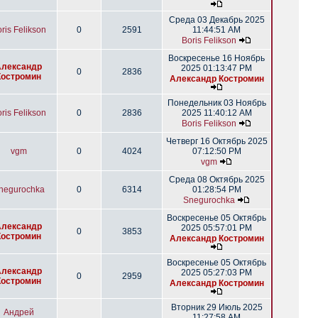
Среда 03 Декабрь 2025
ris Felikson
0
2591
11:44:51 AM
Boris Felikson
Воскресенье 16 Ноябрь
Александр
2025 01:13:47 PM
0
2836
Костромин
Александр Костромин
Понедельник 03 Ноябрь
ris Felikson
0
2836
2025 11:40:12 AM
Boris Felikson
Четверг 16 Октябрь 2025
vgm
0
4024
07:12:50 PM
vgm
Среда 08 Октябрь 2025
negurochka
0
6314
01:28:54 PM
Snegurochka
Воскресенье 05 Октябрь
Александр
2025 05:57:01 PM
0
3853
Костромин
Александр Костромин
Воскресенье 05 Октябрь
Александр
2025 05:27:03 PM
0
2959
Костромин
Александр Костромин
Вторник 29 Июль 2025
Андрей
11:27:58 AM