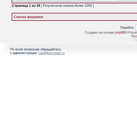
Страница
1
из
34
[ Результатов поиска более 1000 ]
Список форумов
Перейти:
Создано на основе
phpBB
® Foru
Рус
[
По всем вопросам обращайтесь
к администрации:
cap@ksp-msk.ru