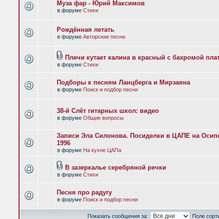
Муза фар - Юрий Максимов
в форуме
Стихи
Рождённая летать
в форуме
Авторские песни
Плечи кутает калина в красный с бахромой пла
в форуме
Стихи
Подборы к песням Ланцберга и Мирзаяна
в форуме
Поиск и подбор песни
38-й Слёт гитарных школ: видео
в форуме
Общие вопросы
Записи Эла Силонова. Посиделки в ЦАПЕ на Осипе
1996
в форуме
На кухне ЦАПа
В зазеркалье серебряной речки
в форуме
Стихи
Песня про радугу
в форуме
Поиск и подбор песни
Показать сообщения за:
Поле сорт