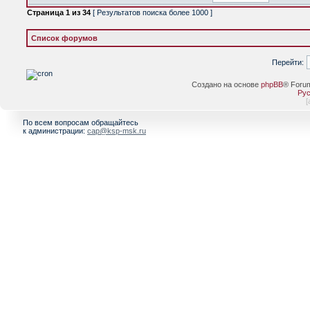
Страница
1
из
34
[ Результатов поиска более 1000 ]
Список форумов
Перейти:
Создано на основе
phpBB
® Foru
Рус
[
По всем вопросам обращайтесь
к администрации:
cap@ksp-msk.ru