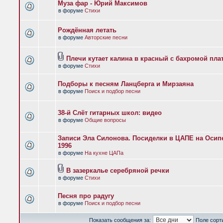
Муза фар - Юрий Максимов
в форуме
Стихи
Рождённая летать
в форуме
Авторские песни
Плечи кутает калина в красный с бахромой пла
в форуме
Стихи
Подборы к песням Ланцберга и Мирзаяна
в форуме
Поиск и подбор песни
38-й Слёт гитарных школ: видео
в форуме
Общие вопросы
Записи Эла Силонова. Посиделки в ЦАПЕ на Осипе
1996
в форуме
На кухне ЦАПа
В зазеркалье серебряной речки
в форуме
Стихи
Песня про радугу
в форуме
Поиск и подбор песни
Показать сообщения за:
Поле сорт