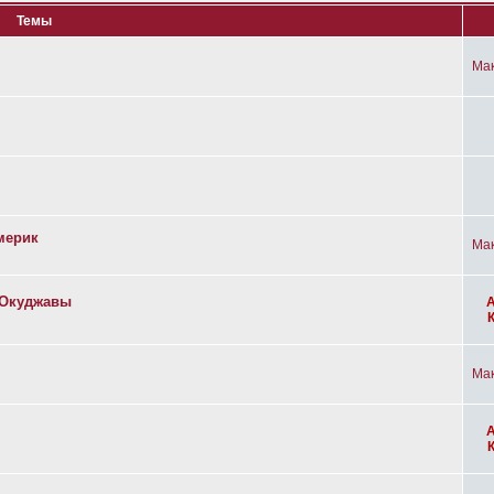
Темы
Ма
мерик
Ма
а Окуджавы
Ма