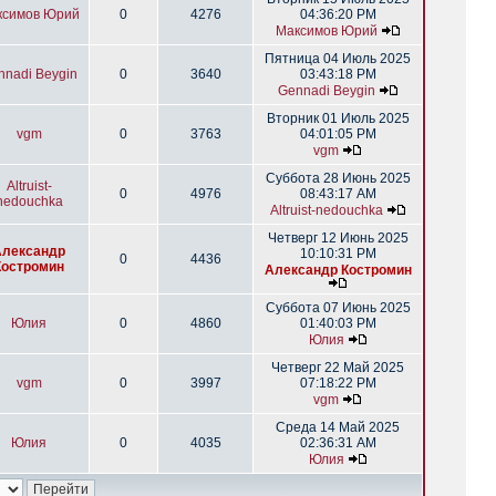
ксимов Юрий
0
4276
04:36:20 PM
Максимов Юрий
Пятница 04 Июль 2025
nnadi Beygin
0
3640
03:43:18 PM
Gennadi Beygin
Вторник 01 Июль 2025
vgm
0
3763
04:01:05 PM
vgm
Суббота 28 Июнь 2025
Altruist-
0
4976
08:43:17 AM
nedouchka
Altruist-nedouchka
Четверг 12 Июнь 2025
Александр
10:10:31 PM
0
4436
Костромин
Александр Костромин
Суббота 07 Июнь 2025
Юлия
0
4860
01:40:03 PM
Юлия
Четверг 22 Май 2025
vgm
0
3997
07:18:22 PM
vgm
Среда 14 Май 2025
Юлия
0
4035
02:36:31 AM
Юлия