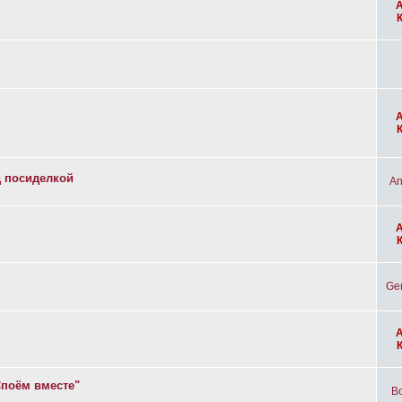
д посиделкой
An
Ge
Споём вместе"
Bo