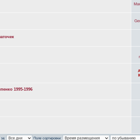
Ма
Ge
латочек
пенко 1995-1996
 за:
Поле сортировки: