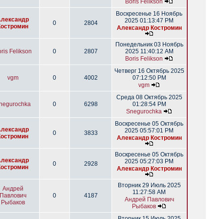
Boris Felikson
Воскресенье 16 Ноябрь
Александр
2025 01:13:47 PM
0
2804
Костромин
Александр Костромин
Понедельник 03 Ноябрь
ris Felikson
0
2807
2025 11:40:12 AM
Boris Felikson
Четверг 16 Октябрь 2025
vgm
0
4002
07:12:50 PM
vgm
Среда 08 Октябрь 2025
negurochka
0
6298
01:28:54 PM
Snegurochka
Воскресенье 05 Октябрь
Александр
2025 05:57:01 PM
0
3833
Костромин
Александр Костромин
Воскресенье 05 Октябрь
Александр
2025 05:27:03 PM
0
2928
Костромин
Александр Костромин
Вторник 29 Июль 2025
Андрей
11:27:58 AM
Павлович
0
4187
Андрей Павлович
Рыбаков
Рыбаков
Вторник 15 Июль 2025