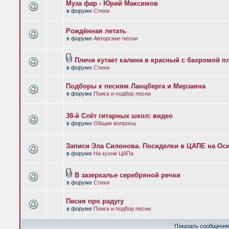
Муза фар - Юрий Максимов
в форуме
Стихи
Рождённая летать
в форуме
Авторские песни
Плечи кутает калина в красный с бахромой п
в форуме
Стихи
Подборы к песням Ланцберга и Мирзаяна
в форуме
Поиск и подбор песни
38-й Слёт гитарных школ: видео
в форуме
Общие вопросы
Записи Эла Силонова. Посиделки в ЦАПЕ на Оси
в форуме
На кухне ЦАПа
В зазеркалье серебряной речки
в форуме
Стихи
Песня про радугу
в форуме
Поиск и подбор песни
Показать сообщения