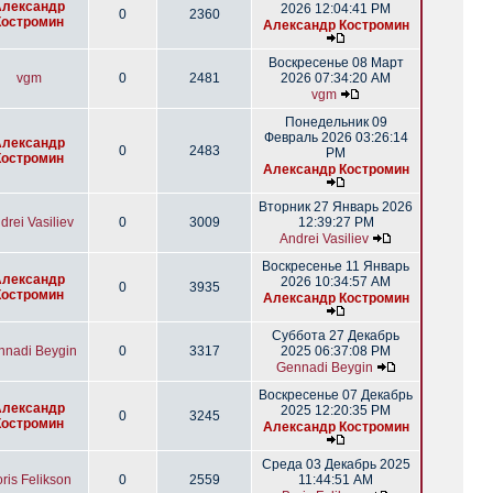
Александр
2026 12:04:41 PM
0
2360
Костромин
Александр Костромин
Воскресенье 08 Март
vgm
0
2481
2026 07:34:20 AM
vgm
Понедельник 09
Февраль 2026 03:26:14
Александр
0
2483
PM
Костромин
Александр Костромин
Вторник 27 Январь 2026
drei Vasiliev
0
3009
12:39:27 PM
Andrei Vasiliev
Воскресенье 11 Январь
Александр
2026 10:34:57 AM
0
3935
Костромин
Александр Костромин
Суббота 27 Декабрь
nnadi Beygin
0
3317
2025 06:37:08 PM
Gennadi Beygin
Воскресенье 07 Декабрь
Александр
2025 12:20:35 PM
0
3245
Костромин
Александр Костромин
Среда 03 Декабрь 2025
ris Felikson
0
2559
11:44:51 AM