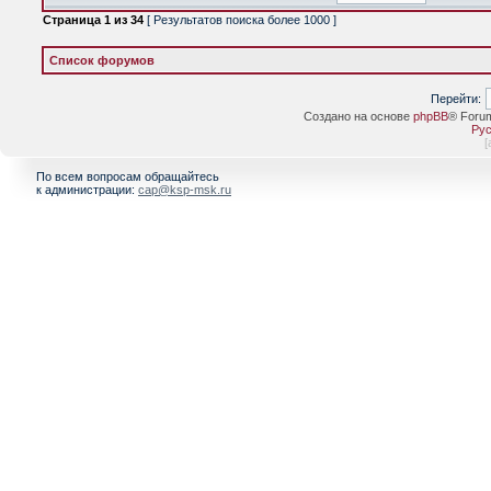
Страница
1
из
34
[ Результатов поиска более 1000 ]
Список форумов
Перейти:
Создано на основе
phpBB
® Foru
Рус
[
По всем вопросам обращайтесь
к администрации:
cap@ksp-msk.ru