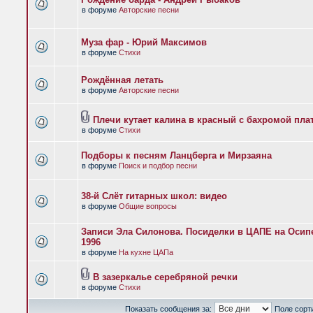
в форуме
Авторские песни
Муза фар - Юрий Максимов
в форуме
Стихи
Рождённая летать
в форуме
Авторские песни
Плечи кутает калина в красный с бахромой пла
в форуме
Стихи
Подборы к песням Ланцберга и Мирзаяна
в форуме
Поиск и подбор песни
38-й Слёт гитарных школ: видео
в форуме
Общие вопросы
Записи Эла Силонова. Посиделки в ЦАПЕ на Осипе
1996
в форуме
На кухне ЦАПа
В зазеркалье серебряной речки
в форуме
Стихи
Показать сообщения за:
Поле сорт