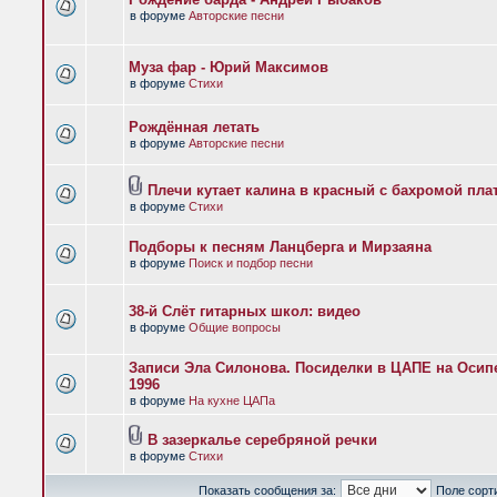
в форуме
Авторские песни
Муза фар - Юрий Максимов
в форуме
Стихи
Рождённая летать
в форуме
Авторские песни
Плечи кутает калина в красный с бахромой пла
в форуме
Стихи
Подборы к песням Ланцберга и Мирзаяна
в форуме
Поиск и подбор песни
38-й Слёт гитарных школ: видео
в форуме
Общие вопросы
Записи Эла Силонова. Посиделки в ЦАПЕ на Осипе
1996
в форуме
На кухне ЦАПа
В зазеркалье серебряной речки
в форуме
Стихи
Показать сообщения за:
Поле сорт