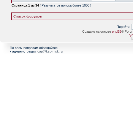
Страница
1
из
34
[ Результатов поиска более 1000 ]
Список форумов
Перейти:
Создано на основе
phpBB
® Foru
Рус
[
По всем вопросам обращайтесь
к администрации:
cap@ksp-msk.ru