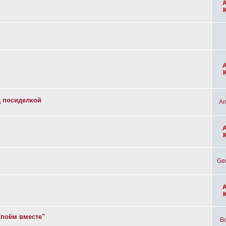
д посиделкой
An
Ge
Споём вместе"
Bo