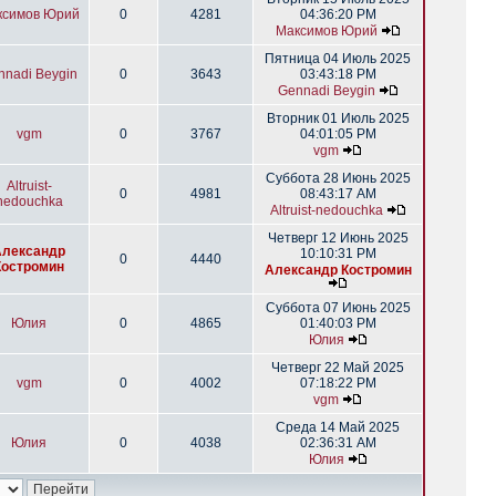
ксимов Юрий
0
4281
04:36:20 PM
Максимов Юрий
Пятница 04 Июль 2025
nnadi Beygin
0
3643
03:43:18 PM
Gennadi Beygin
Вторник 01 Июль 2025
vgm
0
3767
04:01:05 PM
vgm
Суббота 28 Июнь 2025
Altruist-
0
4981
08:43:17 AM
nedouchka
Altruist-nedouchka
Четверг 12 Июнь 2025
Александр
10:10:31 PM
0
4440
Костромин
Александр Костромин
Суббота 07 Июнь 2025
Юлия
0
4865
01:40:03 PM
Юлия
Четверг 22 Май 2025
vgm
0
4002
07:18:22 PM
vgm
Среда 14 Май 2025
Юлия
0
4038
02:36:31 AM
Юлия