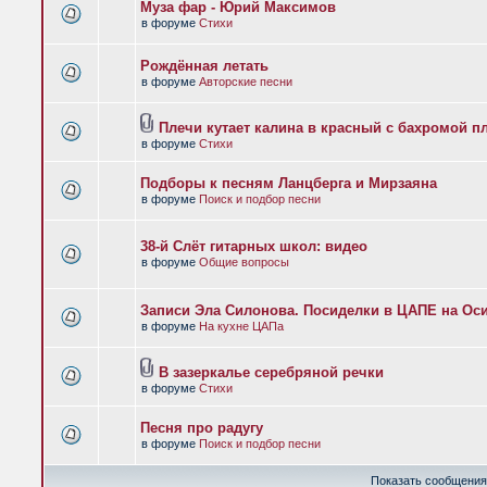
Муза фар - Юрий Максимов
в форуме
Стихи
Рождённая летать
в форуме
Авторские песни
Плечи кутает калина в красный с бахромой п
в форуме
Стихи
Подборы к песням Ланцберга и Мирзаяна
в форуме
Поиск и подбор песни
38-й Слёт гитарных школ: видео
в форуме
Общие вопросы
Записи Эла Силонова. Посиделки в ЦАПЕ на Оси
в форуме
На кухне ЦАПа
В зазеркалье серебряной речки
в форуме
Стихи
Песня про радугу
в форуме
Поиск и подбор песни
Показать сообщения