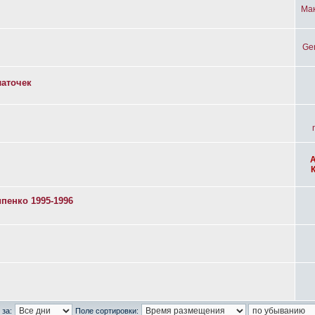
Ма
Ge
латочек
пенко 1995-1996
 за:
Поле сортировки: