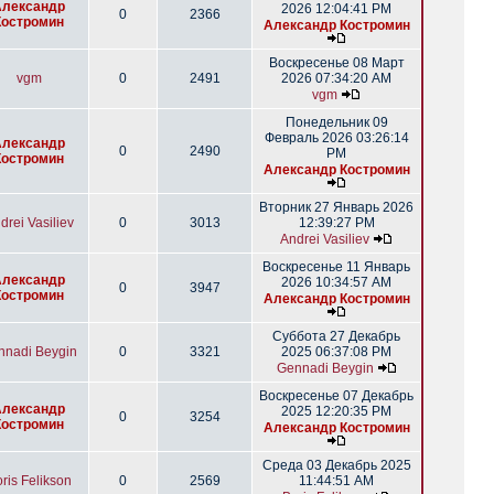
Александр
2026 12:04:41 PM
0
2366
Костромин
Александр Костромин
Воскресенье 08 Март
vgm
0
2491
2026 07:34:20 AM
vgm
Понедельник 09
Февраль 2026 03:26:14
Александр
0
2490
PM
Костромин
Александр Костромин
Вторник 27 Январь 2026
drei Vasiliev
0
3013
12:39:27 PM
Andrei Vasiliev
Воскресенье 11 Январь
Александр
2026 10:34:57 AM
0
3947
Костромин
Александр Костромин
Суббота 27 Декабрь
nnadi Beygin
0
3321
2025 06:37:08 PM
Gennadi Beygin
Воскресенье 07 Декабрь
Александр
2025 12:20:35 PM
0
3254
Костромин
Александр Костромин
Среда 03 Декабрь 2025
ris Felikson
0
2569
11:44:51 AM