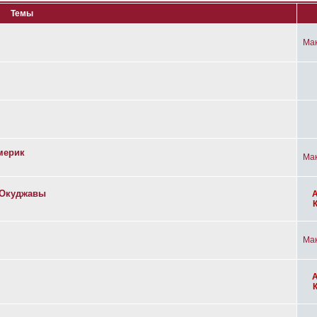
Темы
Ма
мерик
Ма
а Окуджавы
Ма