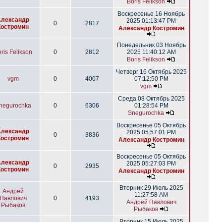
Boris Felikson
Воскресенье 16 Ноябрь
Александр
2025 01:13:47 PM
0
2817
Костромин
Александр Костромин
Понедельник 03 Ноябрь
ris Felikson
0
2812
2025 11:40:12 AM
Boris Felikson
Четверг 16 Октябрь 2025
vgm
0
4007
07:12:50 PM
vgm
Среда 08 Октябрь 2025
negurochka
0
6306
01:28:54 PM
Snegurochka
Воскресенье 05 Октябрь
Александр
2025 05:57:01 PM
0
3836
Костромин
Александр Костромин
Воскресенье 05 Октябрь
Александр
2025 05:27:03 PM
0
2935
Костромин
Александр Костромин
Вторник 29 Июль 2025
Андрей
11:27:58 AM
Павлович
0
4193
Андрей Павлович
Рыбаков
Рыбаков
Вторник 15 Июль 2025