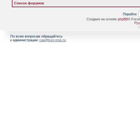
Список форумов
Перейти:
Создано на основе
phpBB
® Foru
Рус
[
По всем вопросам обращайтесь
к администрации:
cap@ksp-msk.ru