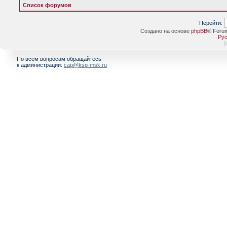
Список форумов
Перейти:
Создано на основе
phpBB
® Foru
Рус
[
По всем вопросам обращайтесь
к администрации:
cap@ksp-msk.ru