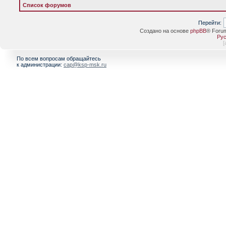
Список форумов
Перейти:
Создано на основе
phpBB
® Foru
Рус
[
По всем вопросам обращайтесь
к администрации:
cap@ksp-msk.ru