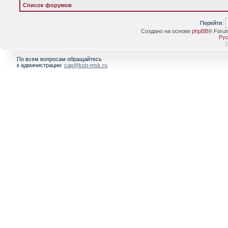
Список форумов
Перейти:
Создано на основе
phpBB
® Foru
Рус
[
По всем вопросам обращайтесь
к администрации:
cap@ksp-msk.ru