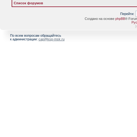
Список форумов
Перейти:
Создано на основе
phpBB
® Foru
Рус
[
По всем вопросам обращайтесь
к администрации:
cap@ksp-msk.ru