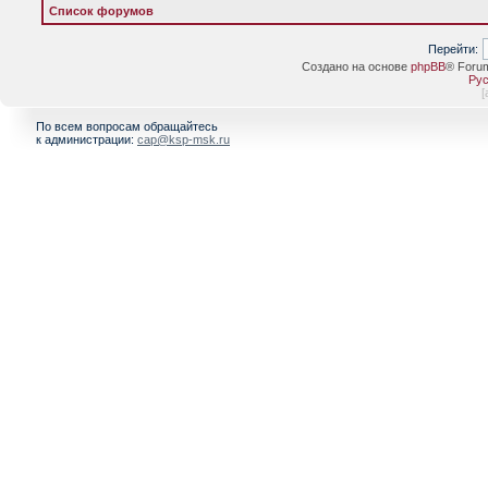
Список форумов
Перейти:
Создано на основе
phpBB
® Foru
Рус
[
По всем вопросам обращайтесь
к администрации:
cap@ksp-msk.ru