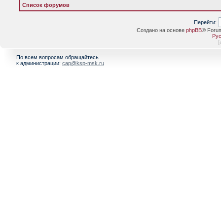
Список форумов
Перейти:
Создано на основе
phpBB
® Foru
Рус
[
По всем вопросам обращайтесь
к администрации:
cap@ksp-msk.ru