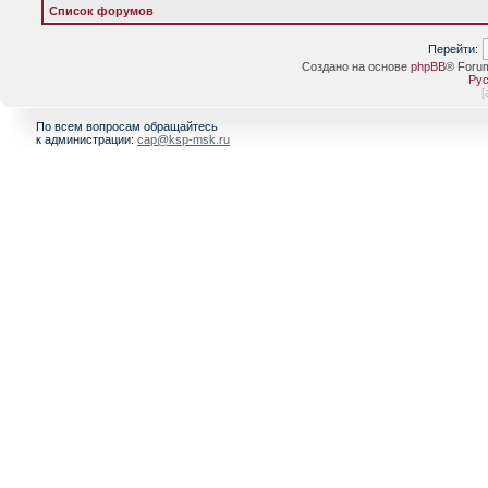
Список форумов
Перейти:
Создано на основе
phpBB
® Foru
Рус
[
По всем вопросам обращайтесь
к администрации:
cap@ksp-msk.ru