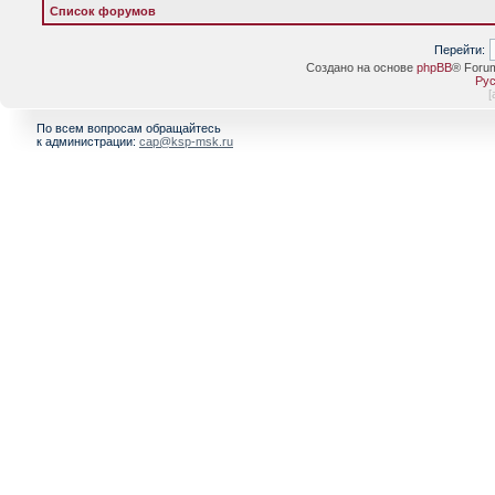
Список форумов
Перейти:
Создано на основе
phpBB
® Foru
Рус
[
По всем вопросам обращайтесь
к администрации:
cap@ksp-msk.ru