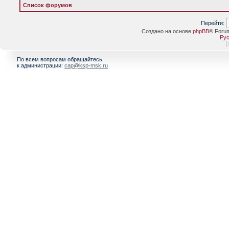
Список форумов
Перейти:
Создано на основе
phpBB
® Foru
Рус
[
По всем вопросам обращайтесь
к администрации:
cap@ksp-msk.ru