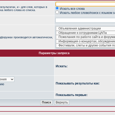
результатах, и
-
для слов, которых в
Искать все слова
ка любого слова из списка.
Искать любое слово/поиск с языком 
одфорумах производится автоматически,
Параметры запроса
Искать:
Показывать результаты как:
нию
Показывать первые: