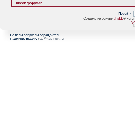
Список форумов
Перейти:
Создано на основе
phpBB
® Foru
Рус
[
По всем вопросам обращайтесь
к администрации:
cap@ksp-msk.ru