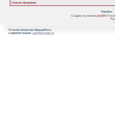
Список форумов
Перейти:
Создано на основе
phpBB
® Foru
Рус
[
По всем вопросам обращайтесь
к администрации:
cap@ksp-msk.ru