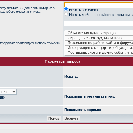
результатах, и
-
для слов, которых в
Искать все слова
ка любого слова из списка.
Искать любое слово/поиск с языком 
одфорумах производится автоматически,
Параметры запроса
Искать:
Показывать результаты как:
нию
Показывать первые: