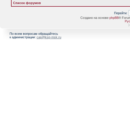
Список форумов
Перейти:
Создано на основе
phpBB
® Foru
Рус
[
По всем вопросам обращайтесь
к администрации:
cap@ksp-msk.ru