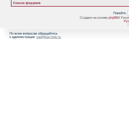
Список форумов
Перейти:
Создано на основе
phpBB
® Foru
Рус
[
По всем вопросам обращайтесь
к администрации:
cap@ksp-msk.ru