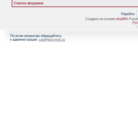
Список форумов
Перейти:
Создано на основе
phpBB
® Foru
Рус
[
По всем вопросам обращайтесь
к администрации:
cap@ksp-msk.ru