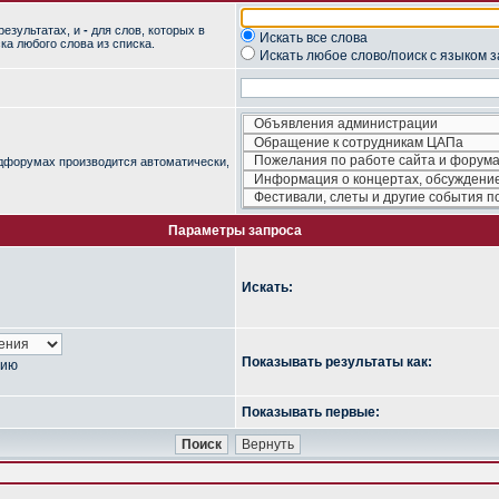
результатах, и
-
для слов, которых в
Искать все слова
ка любого слова из списка.
Искать любое слово/поиск с языком 
одфорумах производится автоматически,
Параметры запроса
Искать:
Показывать результаты как:
нию
Показывать первые: