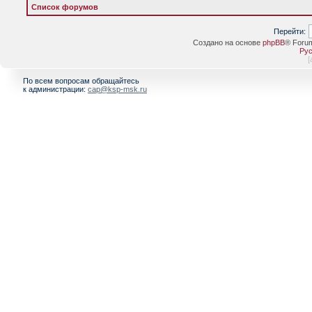
Список форумов
Перейти:
Создано на основе
phpBB
® Foru
Рус
[
По всем вопросам обращайтесь
к администрации:
cap@ksp-msk.ru