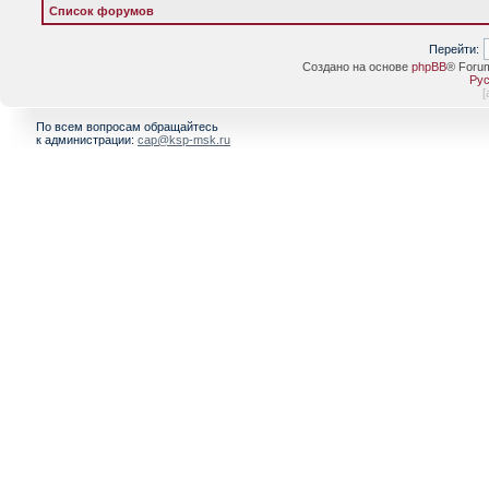
Список форумов
Перейти:
Создано на основе
phpBB
® Foru
Рус
[
По всем вопросам обращайтесь
к администрации:
cap@ksp-msk.ru