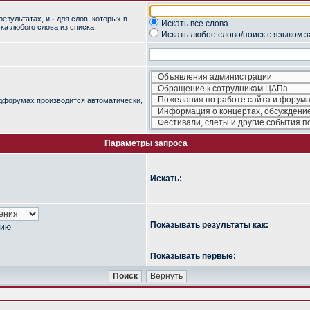
результатах, и
-
для слов, которых в
Искать все слова
ка любого слова из списка.
Искать любое слово/поиск с языком 
одфорумах производится автоматически,
Параметры запроса
Искать:
Показывать результаты как:
нию
Показывать первые: