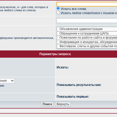
результатах, и
-
для слов, которых в
Искать все слова
ка любого слова из списка.
Искать любое слово/поиск с языком 
одфорумах производится автоматически,
Параметры запроса
Искать:
Показывать результаты как:
нию
Показывать первые: