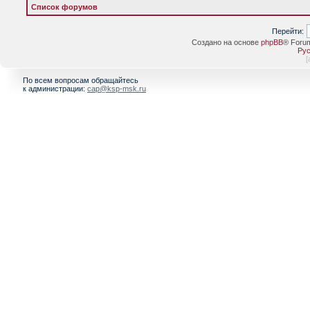
Список форумов
Перейти:
Создано на основе
phpBB
® Foru
Рус
[
По всем вопросам обращайтесь
к администрации:
cap@ksp-msk.ru