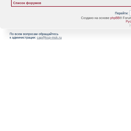
Список форумов
Перейти:
Создано на основе
phpBB
® Foru
Рус
[
По всем вопросам обращайтесь
к администрации:
cap@ksp-msk.ru