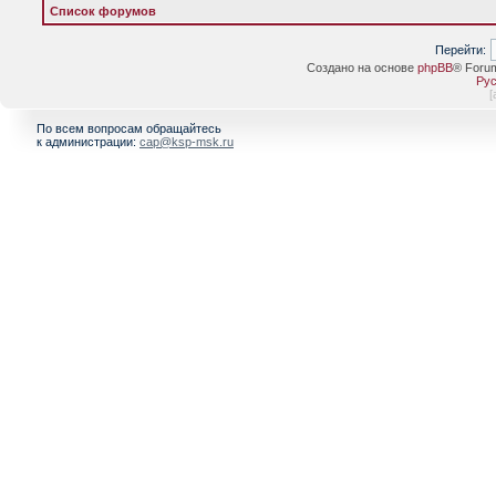
Список форумов
Перейти:
Создано на основе
phpBB
® Foru
Рус
[
По всем вопросам обращайтесь
к администрации:
cap@ksp-msk.ru