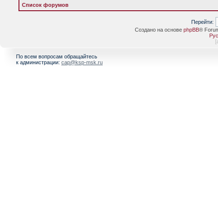
Список форумов
Перейти:
Создано на основе
phpBB
® Foru
Рус
[
По всем вопросам обращайтесь
к администрации:
cap@ksp-msk.ru