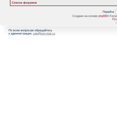
Список форумов
Перейти:
Создано на основе
phpBB
® Foru
Рус
[
По всем вопросам обращайтесь
к администрации:
cap@ksp-msk.ru