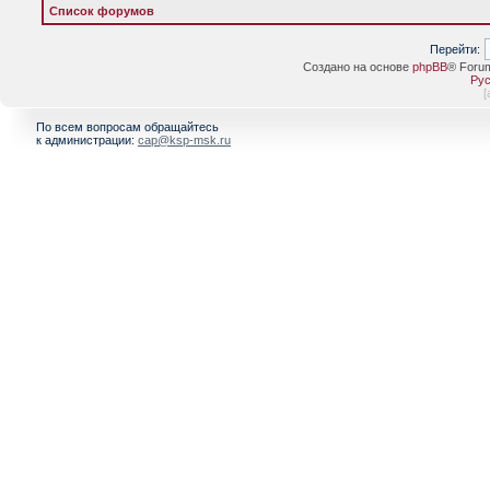
Список форумов
Перейти:
Создано на основе
phpBB
® Foru
Рус
[
По всем вопросам обращайтесь
к администрации:
cap@ksp-msk.ru