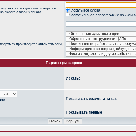
результатах, и
-
для слов, которых в
Искать все слова
ка любого слова из списка.
Искать любое слово/поиск с языком 
одфорумах производится автоматически,
Параметры запроса
Искать:
Показывать результаты как:
нию
Показывать первые: