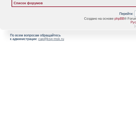
Список форумов
Перейти:
Создано на основе
phpBB
® Foru
Рус
[
По всем вопросам обращайтесь
к администрации:
cap@ksp-msk.ru