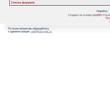
Список форумов
Перейти:
Создано на основе
phpBB
® Foru
Рус
[
По всем вопросам обращайтесь
к администрации:
cap@ksp-msk.ru