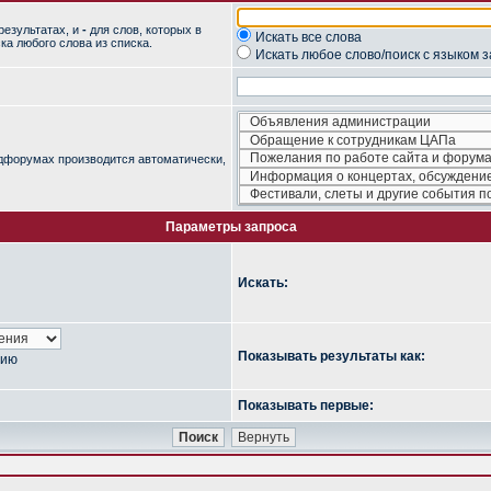
результатах, и
-
для слов, которых в
Искать все слова
ка любого слова из списка.
Искать любое слово/поиск с языком 
одфорумах производится автоматически,
Параметры запроса
Искать:
Показывать результаты как:
нию
Показывать первые: