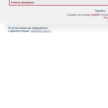
Список форумов
Перейти:
Создано на основе
phpBB
® Foru
Рус
[
По всем вопросам обращайтесь
к администрации:
cap@ksp-msk.ru