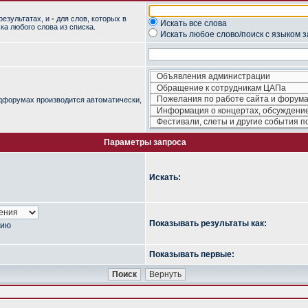
результатах, и
-
для слов, которых в
Искать все слова
ка любого слова из списка.
Искать любое слово/поиск с языком 
одфорумах производится автоматически,
Параметры запроса
Искать:
Показывать результаты как:
нию
Показывать первые: