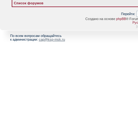
Список форумов
Перейти:
Создано на основе
phpBB
® Foru
Рус
[
По всем вопросам обращайтесь
к администрации:
cap@ksp-msk.ru